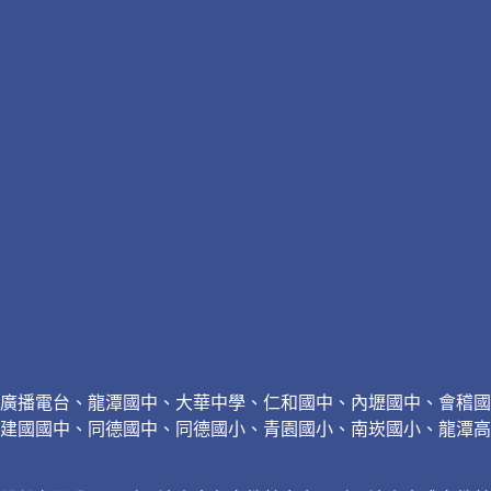
廣播電台、龍潭國中、大華中學、仁和國中、內壢國中、會稽國
建國國中、同德國中、同德國小、青園國小、南崁國小、龍潭高