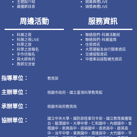
主題館介紹
開幕典禮LIVE
廣播節目表
頒獎典禮LIVE
周邊活動
服務資訊
科展之夜
聯絡我們-科展活動前
科展之夜LIVE
聯絡我們-科展當周
科學之旅
住宿資訊
科學之旅報名
大眾運輸及自行開車資訊
手作坊報名
交通接駁資訊
與大師有約
中壢車站接駁補充資訊
教師交流會
指導單位：
教育部
主辦單位：
桃園市政府、國立臺灣科學教育館
承辦單位：
桃園市政府教育局
國立中央大學、國防部陸軍司令部、國立教育廣播電
協辦單位：
台、龍潭國中、大華中學、仁和國中、內壢國中、會
稽國中、新興高中、過嶺國中、南崁高中、啟英高
中、治平中學、東興國中、育達高中、大竹國中、平