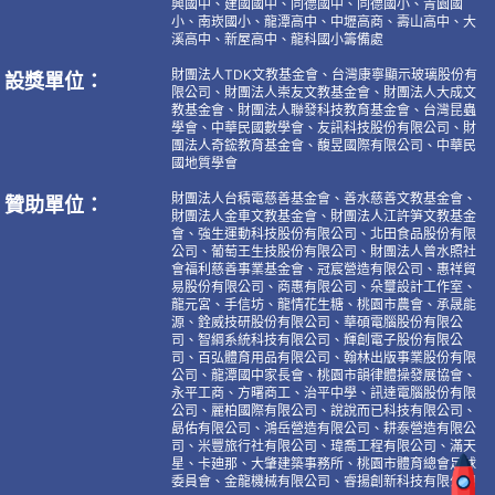
興國中、建國國中、同德國中、同德國小、青園國
小、南崁國小、龍潭高中、中壢高商、壽山高中、大
溪高中、新屋高中、龍科國小籌備處
財團法人TDK文教基金會、台灣康寧顯示玻璃股份有
設獎單位：
限公司、財團法人崇友文教基金會、財團法人大成文
教基金會、財團法人聯發科技教育基金會、台灣昆蟲
學會、中華民國數學會、友訊科技股份有限公司、財
團法人奇鋐教育基金會、馥昱國際有限公司、中華民
國地質學會
財團法人台積電慈善基金會、善水慈善文教基金會、
贊助單位：
財團法人金車文教基金會、財團法人江許笋文教基金
會、強生運動科技股份有限公司、北田食品股份有限
公司、葡萄王生技股份有限公司、財團法人曾水照社
會福利慈善事業基金會、冠宸營造有限公司、惠祥貿
易股份有限公司、商惠有限公司、朵璽設計工作室、
龍元宮、手信坊、龍情花生糖、桃園市農會、承晟能
源、銓威技研股份有限公司、華碩電腦股份有限公
司、智綱系統科技有限公司、輝創電子股份有限公
司、百弘體育用品有限公司、翰林出版事業股份有限
公司、龍潭國中家長會、桃園市韻律體操發展協會、
永平工商、方曙商工、治平中學、訊達電腦股份有限
公司、麗柏國際有限公司、說說而已科技有限公司、
勗佑有限公司、鴻岳營造有限公司、耕泰營造有限公
司、米豐旅行社有限公司、瑋喬工程有限公司、滿天
星、卡廸那、大肇建築事務所、桃園市體育總會足球
委員會、金龍機械有限公司、睿揚創新科技有限公司