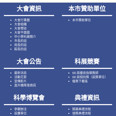
大會資訊
本市贊助單位
大會行事曆
本市贊助單位
大會組織
大會標誌
大會平面圖
中小學科展簡介
市長的話
局長的話
館長的話
大會公告
科展競賽
最新消息
66 屆優良指導教師
活動花絮
66 屆個別獎（設獎單位）
宣傳影片
檔案下載區
直升機降落資訊
科學博覽會
典禮資訊
參觀辦法
開幕典禮流程
設攤單位
頒獎典禮流程