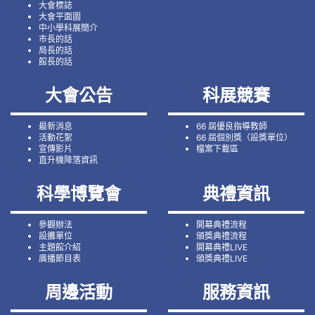
大會標誌
大會平面圖
中小學科展簡介
市長的話
局長的話
館長的話
大會公告
科展競賽
最新消息
66 屆優良指導教師
活動花絮
66 屆個別獎（設獎單位）
宣傳影片
檔案下載區
直升機降落資訊
科學博覽會
典禮資訊
參觀辦法
開幕典禮流程
設攤單位
頒獎典禮流程
主題館介紹
開幕典禮LIVE
廣播節目表
頒獎典禮LIVE
周邊活動
服務資訊