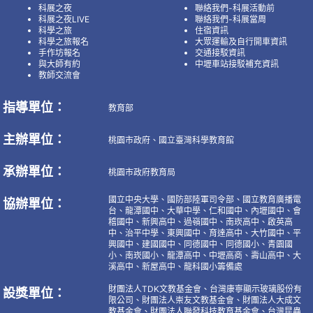
科展之夜
聯絡我們-科展活動前
科展之夜LIVE
聯絡我們-科展當周
科學之旅
住宿資訊
科學之旅報名
大眾運輸及自行開車資訊
手作坊報名
交通接駁資訊
與大師有約
中壢車站接駁補充資訊
教師交流會
指導單位：
教育部
主辦單位：
桃園市政府、國立臺灣科學教育館
承辦單位：
桃園市政府教育局
國立中央大學、國防部陸軍司令部、國立教育廣播電
協辦單位：
台、龍潭國中、大華中學、仁和國中、內壢國中、會
稽國中、新興高中、過嶺國中、南崁高中、啟英高
中、治平中學、東興國中、育達高中、大竹國中、平
興國中、建國國中、同德國中、同德國小、青園國
小、南崁國小、龍潭高中、中壢高商、壽山高中、大
溪高中、新屋高中、龍科國小籌備處
財團法人TDK文教基金會、台灣康寧顯示玻璃股份有
設獎單位：
限公司、財團法人崇友文教基金會、財團法人大成文
教基金會、財團法人聯發科技教育基金會、台灣昆蟲