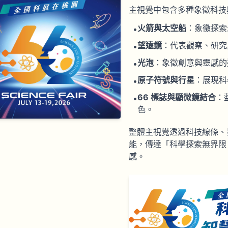
主視覺中包含多種象徵科技
火箭與太空船
：象徵探索
•
望遠鏡
：代表觀察、研究
•
光泡
：象徵創意與靈感的
•
原子符號與行星
：展現科
•
66 標誌與顯微鏡結合
：
•
色。
整體主視覺透過科技線條、
能，傳達「科學探索無界限
感。