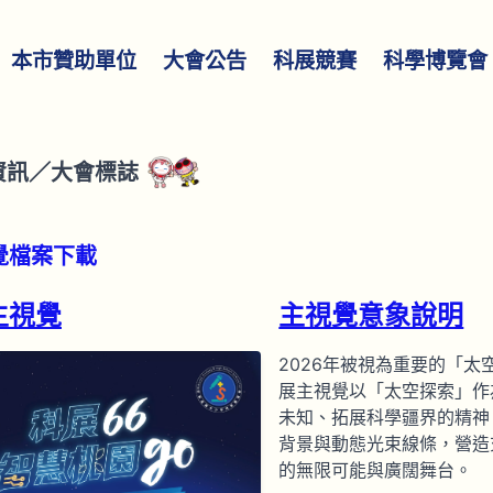
本市贊助單位
大會公告
科展競賽
科學博覽會
資訊
／
大會標誌
覺檔案下載
主視覺
主視覺意象說明
2026年被視為重要的「
展主視覺以「太空探索」作
未知、拓展科學疆界的精神
背景與動態光束線條，營造
的無限可能與廣闊舞台。