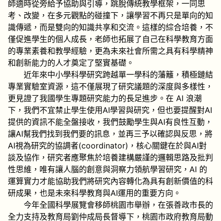
師適時從旁給予協助與引導，跳脫傳統教學框架，一同思
考、改變，在多元觀點的碰撞下，讓學習不再只是單向的知
識傳遞，而是雙向的知識共享和交流。這樣的綜合培養，不
僅促進學生的個人成長，老師也拓展了自己在科學教育方面
的專業素養和教學經驗，更為未來社會所需之具有科學精神
和創新能力的人才奠定了堅實基礎。
近年來中小學科學研究跨越單一學科的藩籬，積極鏈結
專業實驗室資源，這不僅展現了研究議題的深度與多樣性，
更見證了我國學生專題研究能力的長足進步。在 AI 浪潮
下，我們不宜禁止學生使用AI學習與研究，但也要提醒對AI
提供的資訊不能全盤接收，我們鼓勵學生與AI有良性互動，
讓AI幫我們找到我們要的訊息，並再三予以確認與反思，將
AI視為研究的協調者(coordinator)，核心關鍵在於與AI對
談及協作，研究者應聚焦於培養建構嚴謹的邏輯思路及批判
性思維，唯有讓人腦的創意與洞察力領航學習研究，AI 的
運算實力才能協助我們將研究內容轉化為具有創新價值的科
研成果，也是未來科學教育與AI運用的重要方向。
今年全國科學展覽會移師桃園
市舉辦，在張善政市長的
全力支持及教育局劉仲成局長督導下，桃園市政府教育局動