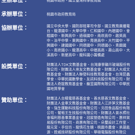
主辦單位：
桃園市政府、國立臺灣科學教育館
承辦單位：
桃園市政府教育局
國立中央大學、國防部陸軍司令部、國立教育廣播電
協辦單位：
台、龍潭國中、大華中學、仁和國中、內壢國中、會
稽國中、新興高中、過嶺國中、南崁高中、啟英高
中、治平中學、東興國中、育達高中、大竹國中、平
興國中、建國國中、同德國中、同德國小、青園國
小、南崁國小、龍潭高中、中壢高商、壽山高中、大
溪高中、新屋高中、龍科國小籌備處
財團法人TDK文教基金會、台灣康寧顯示玻璃股份有
設獎單位：
限公司、財團法人崇友文教基金會、財團法人大成文
教基金會、財團法人聯發科技教育基金會、台灣昆蟲
學會、中華民國數學會、友訊科技股份有限公司、財
團法人奇鋐教育基金會、馥昱國際有限公司、中華民
國地質學會
財團法人台積電慈善基金會、善水慈善文教基金會、
贊助單位：
財團法人金車文教基金會、財團法人江許笋文教基金
會、強生運動科技股份有限公司、北田食品股份有限
公司、葡萄王生技股份有限公司、財團法人曾水照社
會福利慈善事業基金會、冠宸營造有限公司、惠祥貿
易股份有限公司、商惠有限公司、朵璽設計工作室、
龍元宮、手信坊、龍情花生糖、桃園市農會、承晟能
源、銓威技研股份有限公司、華碩電腦股份有限公