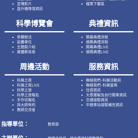
宣傳影片
檔案下載區
直升機降落資訊
科學博覽會
典禮資訊
參觀辦法
開幕典禮流程
設攤單位
頒獎典禮流程
主題館介紹
開幕典禮LIVE
廣播節目表
頒獎典禮LIVE
周邊活動
服務資訊
科展之夜
聯絡我們-科展活動前
科展之夜LIVE
聯絡我們-科展當周
科學之旅
住宿資訊
科學之旅報名
大眾運輸及自行開車資訊
手作坊報名
交通接駁資訊
與大師有約
中壢車站接駁補充資訊
教師交流會
指導單位：
教育部