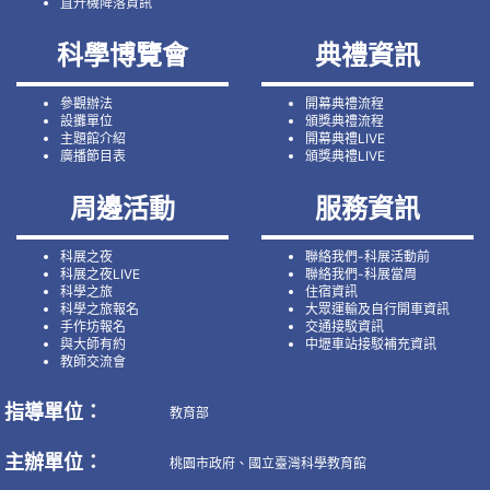
直升機降落資訊
科學博覽會
典禮資訊
參觀辦法
開幕典禮流程
設攤單位
頒獎典禮流程
主題館介紹
開幕典禮LIVE
廣播節目表
頒獎典禮LIVE
周邊活動
服務資訊
科展之夜
聯絡我們-科展活動前
科展之夜LIVE
聯絡我們-科展當周
科學之旅
住宿資訊
科學之旅報名
大眾運輸及自行開車資訊
手作坊報名
交通接駁資訊
與大師有約
中壢車站接駁補充資訊
教師交流會
指導單位：
教育部
主辦單位：
桃園市政府、國立臺灣科學教育館