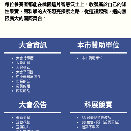
每位參賽者都能在桃園這片智慧沃土上，收獲屬於自己的知
性果實，讓科學的火花照亮探索之路，從這裡起飛，邁向無
限廣大的國際舞台。
大會資訊
本市贊助單位
大會行事曆
本市贊助單位
大會組織
大會標誌
大會平面圖
中小學科展簡介
市長的話
局長的話
館長的話
大會公告
科展競賽
最新消息
66 屆優良指導教師
活動花絮
66 屆個別獎（設獎單位）
宣傳影片
檔案下載區