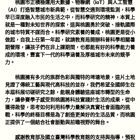
桃園市正積極運用大數據、物聯網（IoT）與人工智慧
（AI）打造智慧城市新典範，從智慧交通到環境監測，科學
早已深度融入市民的生活之中，而科學研究的精神，本質上
就是一種對未知世界的探索，這與桃園勇於突破、接軌國際
的城市特質不謀而合。科學研究素養的養成，桃園更是從小
做起，自我上任第一年起，就請教育局開辦科普科學相關暑
期營隊，讓孩子們在非上課期間，也都能有好的科學能力養
成的環境，豐富下一代的科學涵養及厚植城市未來的競爭
力。
桃園擁有多元的族群色彩與獨特的埤塘地景，這片土地
見證了傳統工藝與現代高科技的並存，我們希望全國師生在
本屆科展切磋研究之餘，能親身體驗這座城市轉型的生命
力，讓參賽學子感受到桃園將科技實踐於生活的成果，從中
獲得啟發，思考如何利用科學力量解決真實社會面臨的挑
戰，科學的終極目標是為了創造更美好的生活品質，而桃園
正提供了一個結合社會脈動與前瞻視野的舞台。
感謝教育部及國立臺灣科學教育館的支持與指導，預祝